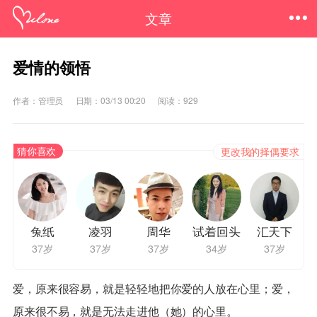
文章
爱情的领悟
作者：管理员
日期：03/13 00:20
阅读：929
猜你喜欢
更改我的择偶要求
兔纸
凌羽
周华
试着回头
汇天下
37岁
37岁
37岁
34岁
37岁
爱，原来很容易，就是轻轻地把你爱的人放在心里；爱，
原来很不易，就是无法走进他（她）的心里。