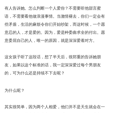
有人告诉她。怎么判断一个人爱你？不需要听他甜言蜜
语，不需要看他做浪漫事情。当激情褪去，你们一定会有
些矛盾，生活的麻烦令你们开始吵架，而这时候，一个愿
意忍的人，才是爱的。因为，爱是种委曲求全的付出。愿
意委屈自己的人，唯一的原因，就是深深爱着对方。
这女孩子听了这段话，想了半天后，很郑重的告诉她朋
友，如果以这个标准的话，我一定深深爱过每个男朋友
的，可为什么还是持续不下去呢？
为什么呢？
其实很简单，因为两个人相爱，他们并不是天生就会在一