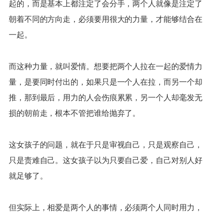
起的，而是基本上都注定了会分手，两个人就像是注定了
朝着不同的方向走，必须要用很大的力量，才能够结合在
一起。
而这种力量，就叫爱情。想要把两个人拉在一起的爱情力
量，是要同时付出的，如果只是一个人在拉，而另一个却
推，那到最后，用力的人会伤痕累累，另一个人却毫发无
损的朝前走，根本不管把谁给抛弃了。
这女孩子的问题，就在于只是审视自己，只是观察自己，
只是责难自己。这女孩子以为只要自己爱，自己对别人好
就足够了。
但实际上，相爱是两个人的事情，必须两个人同时用力，